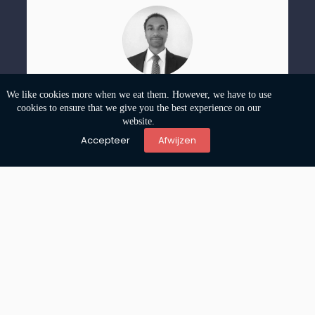
Vinay
We like cookies more when we eat them. However, we have to use
Badal
cookies to ensure that we give you the best experience on our
Test
website.
Accepteer
Afwijzen
LinkedIn