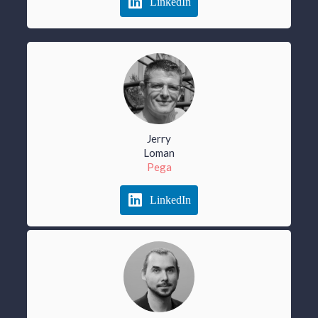
LinkedIn
Jerry
Loman
Pega
LinkedIn