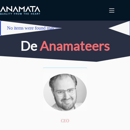
Ga
naar
de
inhoud
No items were found matching your selection.
De
Anamateers
CEO