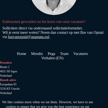
Enthousiast geworden na het lezen van onze vacature?
Solliciteer direct via onderstaand sollicitatieformulier.
Wil je eerst meer weten? Neem dan contact op met Bas van Opstal
via
basvanopstal@anamata.eul
.
Home
Mendix
Pega
Team
Vacatures
Verhalen (EN)
Postadres
Bende 2
4031 JH Ingen
Nederland
Bezoek adres
Europalaan 93
3526 KP Utrecht
Nederland
Anamata B.V
.
KVK 78520185
We like cookies more when we eat them. However, we have to use
Auteursrecht 2024 © Amamata
cookies to ensure that we give you the best experience on our