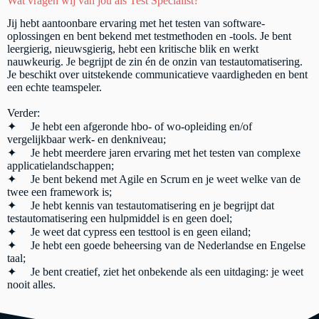
Wat vragen wij van jou als Test Specialist?
Jij hebt aantoonbare ervaring met het testen van software-
oplossingen en bent bekend met testmethoden en -tools. Je bent
leergierig, nieuwsgierig, hebt een kritische blik en werkt
nauwkeurig. Je begrijpt de zin én de onzin van testautomatisering.
Je beschikt over uitstekende communicatieve vaardigheden en bent
een echte teamspeler.
Verder:
✦ Je hebt een afgeronde hbo- of wo-opleiding en/of
vergelijkbaar werk- en denkniveau;
✦ Je hebt meerdere jaren ervaring met het testen van complexe
applicatielandschappen;
✦ Je bent bekend met Agile en Scrum en je weet welke van de
twee een framework is;
✦ Je hebt kennis van testautomatisering en je begrijpt dat
testautomatisering een hulpmiddel is en geen doel;
✦ Je weet dat cypress een testtool is en geen eiland;
✦ Je hebt een goede beheersing van de Nederlandse en Engelse
taal;
✦ Je bent creatief, ziet het onbekende als een uitdaging: je weet
nooit alles.