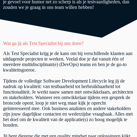
je gevoel voor humor net zo scherp is als je testvaardigheden, dan
zouden we je graag in ons team willen hebben!
Wat ga jij als Test Specialist bij ons doen?
Als Test Specialist krijg je de kans om bij verschillende klanten aan
uitdagende projecten te werken. Veelal doe je dat vanuit één of
meerdere multidisciplinair(e) (DevOps) teams en ben je de go-to
kwaliteitsgoeroe.
Tijdens de volledige Software Development Lifecycle leg jij de
nadruk op kwaliteit: van testbaarheid tot herbruikbaarheid tot
functionaliteit. Je werkt nauw samen met ontwikkelaars, architecten
en stakeholders. Wanneer een ontwikkelaar tijdens een gesprek de
broncode opent, loop je niet weg maar kijk je oprecht
geïnteresseerd mee. Ook business analisten en andere stakeholders
zijn jouw dagelijkse contacten en wederzijdse vraagbaak. Alles met
het doel om de kwaliteit van de applicatie(s) zo hoog mogelijk te
houden.
Jij bent diegene die met een quality mindset naar oplossingen kijkt